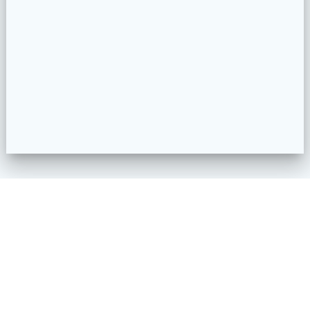
Dataident
© 1997 - 2026 Dataident GmbH.
Kontakt | Was können wir für Sie tun?
AGBs