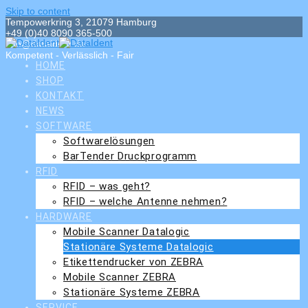
Skip to content
Tempowerkring 3, 21079 Hamburg
+49 (0)40 8090 365-500
info@dataident.de
Kompetent - Verlässlich - Fair
HOME
SHOP
KONTAKT
NEWS
SOFTWARE
Softwarelösungen
BarTender Druckprogramm
RFID
RFID – was geht?
RFID – welche Antenne nehmen?
HARDWARE
Mobile Scanner Datalogic
Stationäre Systeme Datalogic
Etikettendrucker von ZEBRA
Mobile Scanner ZEBRA
Stationäre Systeme ZEBRA
SERVICE