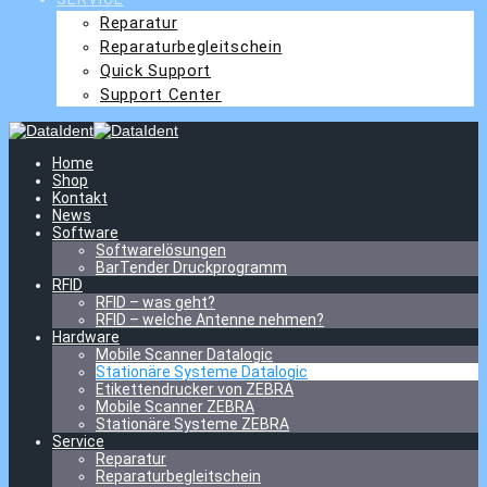
Reparatur
Reparaturbegleitschein
Quick Support
Support Center
Home
Shop
Kontakt
News
Software
Softwarelösungen
BarTender Druckprogramm
RFID
RFID – was geht?
RFID – welche Antenne nehmen?
Hardware
Mobile Scanner Datalogic
Stationäre Systeme Datalogic
Etikettendrucker von ZEBRA
Mobile Scanner ZEBRA
Stationäre Systeme ZEBRA
Service
Reparatur
Reparaturbegleitschein