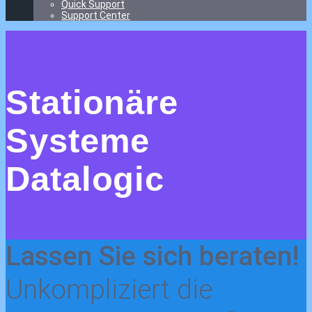
Quick Support
Support Center
Stationäre
Systeme
Datalogic
Lassen Sie sich beraten!
Unkompliziert die