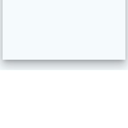
Dataident
© 1997 - 2026 Dataident GmbH.
Kontakt | Was können wir für Sie tun?
AGBs